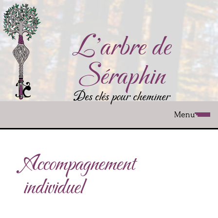
Aller
au
contenu
principal
L'arbre de
Séraphin
Des clés pour cheminer
Menu
Accompagnement
individuel